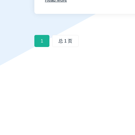
出境安全评估管理措施提供具体的法律
解决方案，明确了数据出境安全评估的
目的、原则、范围、程序和监督机制等
具体规定，对保护我国国家安全、公共
利益、个人合法权益和促进数字经济发
1
总 1 页
展具有重要的里程碑意义。